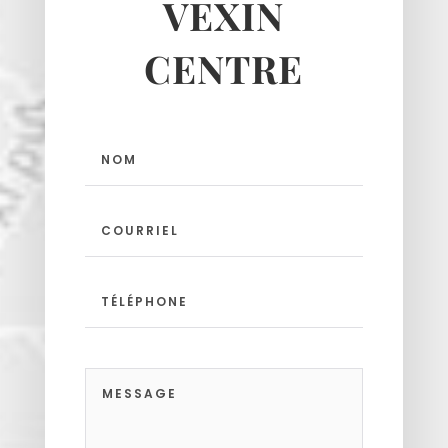
VEXIN
Haravilliers
Le Bellay-en-vexin
CENTRE
Le Heaulme
Le Perchay
Longuesse
Marines
Montgeroult
Moussy
Neuilly-en-vexin
Nucourt
Sagy
Santeuil
Seraincourt
Themericourt
Theuville
Us