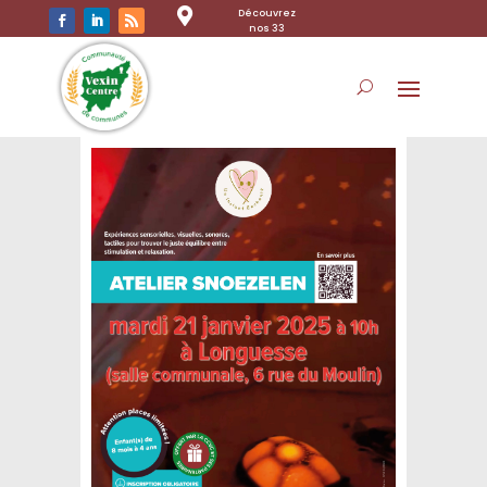

Découvrez
nos 33
communes