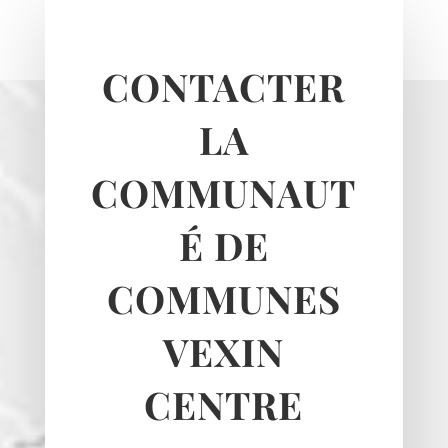
Le Heaulme
Le Perchay
CONTACTER
Longuesse
Marines
LA
Montgeroult
Moussy
COMMUNAUT
Neuilly-en-vexin
Nucourt
É DE
Sagy
Santeuil
COMMUNES
Seraincourt
Themericourt
VEXIN
Theuville
Us
CENTRE
Vigny