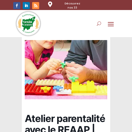

Découvrez
nos 33
communes
Atelier parentalité
avec le REAAP |