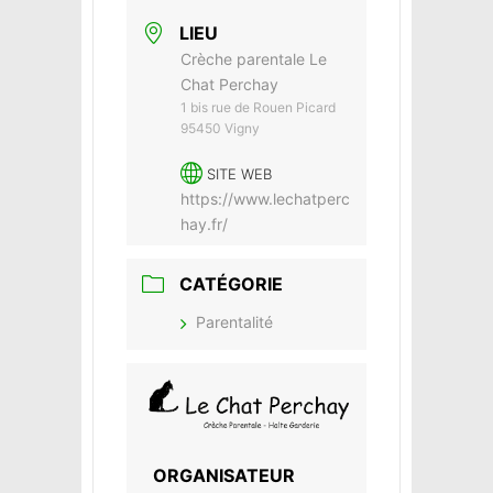
LIEU
Crèche parentale Le
Chat Perchay
1 bis rue de Rouen Picard
95450 Vigny
SITE WEB
https://www.lechatperc
hay.fr/
CATÉGORIE
Parentalité
ORGANISATEUR