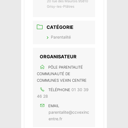
20 rue des Maurois 95810
Grisy-les-Plâtres
CATÉGORIE
Parentalité
ORGANISATEUR
PÔLE PARENTALITÉ
COMMUNAUTÉ DE
COMMUNES VEXIN CENTRE
01 30 39
TÉLÉPHONE
46 28
EMAIL
parentalite@ccvexinc
entre.fr