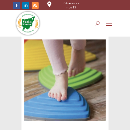

Découvrez
nos 33
communes