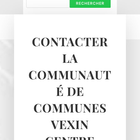
RECHERCHER
Le Bellay-en-vexin
Le Heaulme
Le Perchay
Longuesse
CONTACTER
Marines
Montgeroult
LA
Moussy
Neuilly-en-vexin
COMMUNAUT
Nucourt
Sagy
É DE
Santeuil
Seraincourt
COMMUNES
Themericourt
Theuville
VEXIN
Us
Vigny