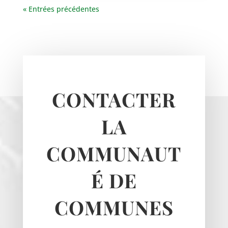
« Entrées précédentes
CONTACTER
LA
Haravilliers
Le Bellay-en-vexin
COMMUNAUT
Le Heaulme
Le Perchay
É DE
Longuesse
Marines
COMMUNES
Montgeroult
Moussy