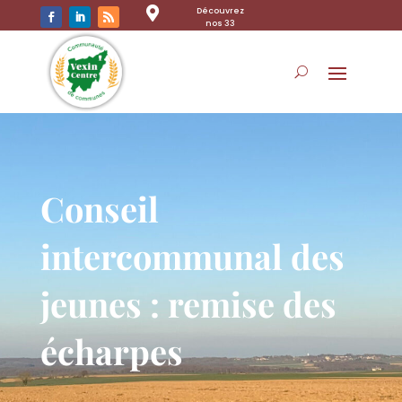

Découvrez
nos 33
communes
Conseil
intercommunal des
jeunes : remise des
écharpes