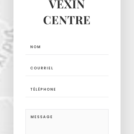
VEXIN
Neuilly-en-vexin
Nucourt
CENTRE
Sagy
Santeuil
Seraincourt
Themericourt
Theuville
Us
Vigny