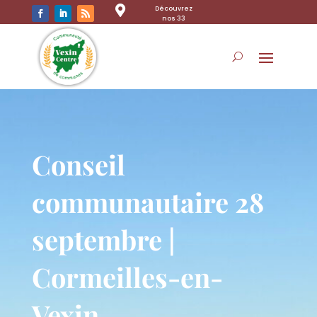

Découvrez
nos 33
communes
Conseil
communautaire 28
septembre |
Cormeilles-en-
Vexin