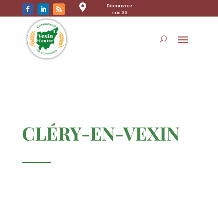

Découvrez
nos 33
communes
CLÉRY-EN-VEXIN
Le village de Cléry-en-Vexin est
implanté sur la butte témoin situé au