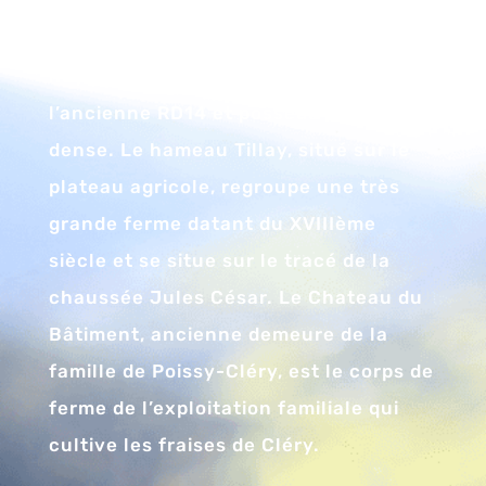
coeur du Vexin français. Le hameau
des Tavernes, situé en contrebas du
noyau villageois, s’étire le long de
l’ancienne RD14 et possède un bâti
dense. Le hameau Tillay, situé sur le
plateau agricole, regroupe une très
grande ferme datant du XVIIIème
siècle et se situe sur le tracé de la
chaussée Jules César. Le Chateau du
Bâtiment, ancienne demeure de la
famille de Poissy-Cléry, est le corps de
ferme de l’exploitation familiale qui
cultive les fraises de Cléry.