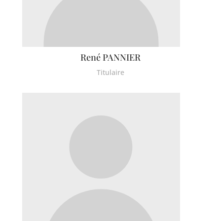
Theuville
Us
Vigny
René PANNIER
Titulaire