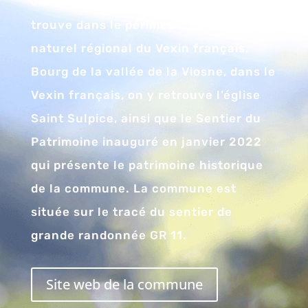
d’Oise, en région Île-de-France. Elle se
trouve dans le périmètre du parc
naturel régional du Vexin français.
Bourg de la vallée de la Viosne, dans le
Vexin français, on y retrouve l’église
Saint Sulpice, ainsi que le Sentier du
Patrimoine inauguré en janvier 2022
qui présente le patrimoine historique
de la commune. La commune est
située sur le tracé du sentier de
grande randonnée GR 11.
Site web de la commune