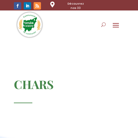

Découvrez
nos 33
communes
CHARS
Chars est une commune française
située dans le département du Val-