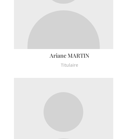
Montgeroult
Moussy
Neuilly-en-vexin
Nucourt
Sagy
Santeuil
Ariane MARTIN
Seraincourt
Themericourt
Titulaire
Theuville
Us
Vigny