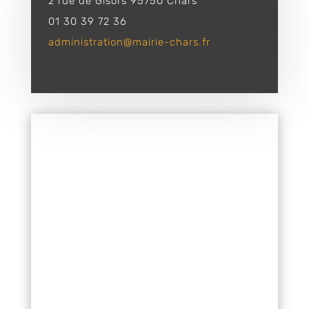
2 rue de Gisors 95750 Chars
01 30 39 72 36
administration@mairie-chars.fr