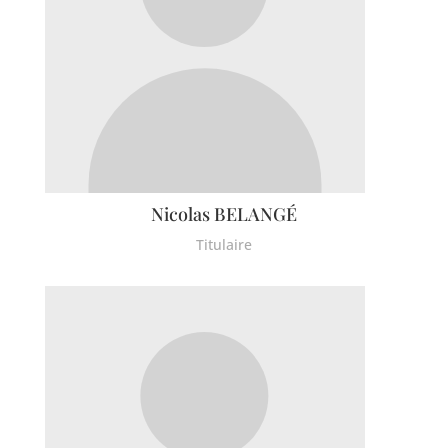
Nicolas BELANGÉ
Titulaire
Haravilliers
Le Bellay-en-vexin
Le Heaulme
Le Perchay
Longuesse
Marines