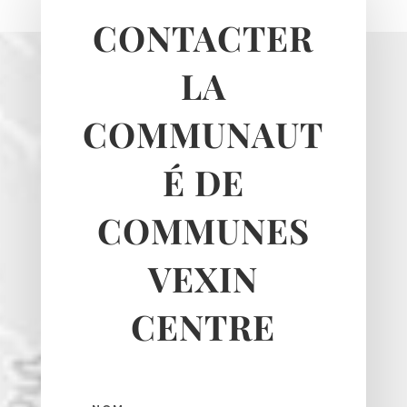
Sagy
CONTACTER
Santeuil
Seraincourt
LA
Themericourt
Theuville
COMMUNAUT
Us
Vigny
É DE
COMMUNES
VEXIN
CENTRE