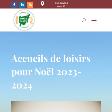

Découvrez
nos 33
communes
Accueils de loisirs
pour Noël 2023-
2024