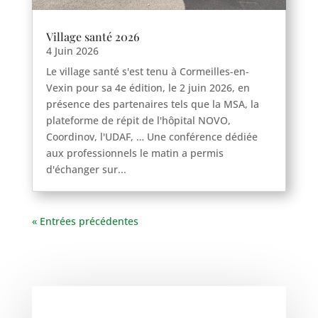
Village santé 2026
4 Juin 2026
Le village santé s'est tenu à Cormeilles-en-
Vexin pour sa 4e édition, le 2 juin 2026, en
présence des partenaires tels que la MSA, la
Haravilliers
plateforme de répit de l'hôpital NOVO,
Coordinov, l'UDAF, … Une conférence dédiée
Le Bellay-en-vexin
aux professionnels le matin a permis
Le Heaulme
d'échanger sur...
Le Perchay
Longuesse
Marines
« Entrées précédentes
Montgeroult
Moussy
Neuilly-en-vexin
Nucourt