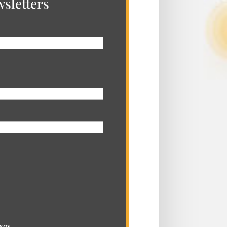
sletters
sos