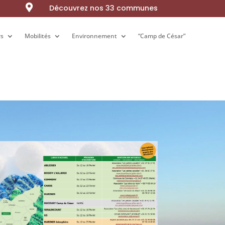

Découvrez nos 33 communes
rs
rs
Mobilités
Mobilités
Environnement
Environnement
“Camp de César”
“Camp de César”