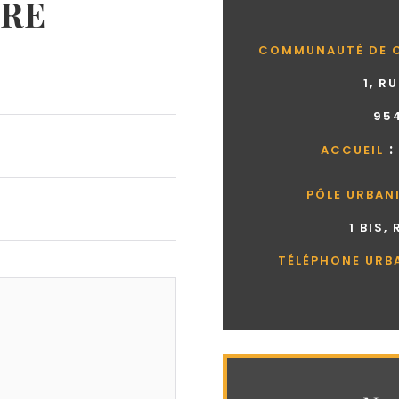
RE
COMMUNAUTÉ DE 
1, R
95
:
ACCUEIL
PÔLE URBAN
1 BIS,
TÉLÉPHONE URB