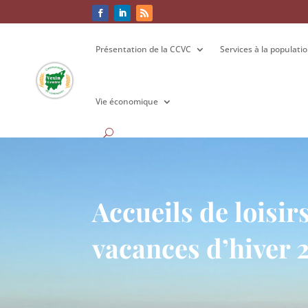
Présentation de la CCVC
Présentation de la CCVC
Services à la populati
Services à la populati
Vie économique
Vie économique
Accueils de loisir
vacances d’hiver 