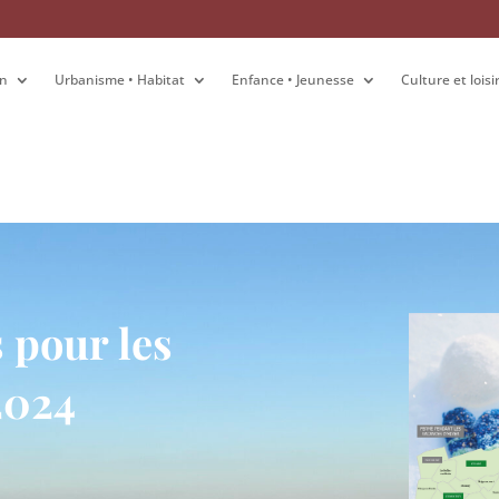
on
on
Urbanisme • Habitat
Urbanisme • Habitat
Enfance • Jeunesse
Enfance • Jeunesse
Culture et loisi
Culture et loisi
s pour les
2024