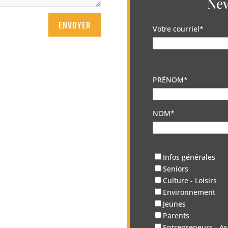
New
ENVOYER
Votre courriel*
PRÉNOM*
NOM*
Infos générales
Seniors
Culture - Loisirs
Environnement
Jeunes
Parents
Entrepreneurs - As