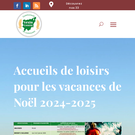

Découvrez
nos 33
communes
Accueils de loisirs
pour les vacances de
Noël 2024-2025