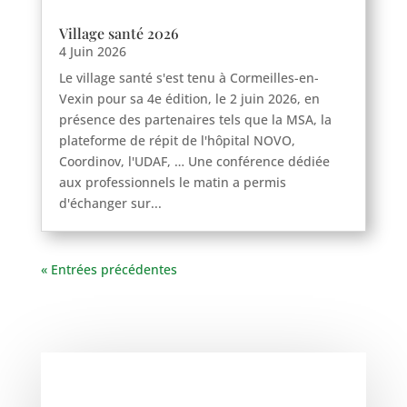
Village santé 2026
4 Juin 2026
Le village santé s'est tenu à Cormeilles-en-
Vexin pour sa 4e édition, le 2 juin 2026, en
présence des partenaires tels que la MSA, la
plateforme de répit de l'hôpital NOVO,
Haravilliers
Coordinov, l'UDAF, … Une conférence dédiée
Le Bellay-en-vexin
aux professionnels le matin a permis
Le Heaulme
d'échanger sur...
Le Perchay
Longuesse
« Entrées précédentes
Marines
Montgeroult
Moussy
Neuilly-en-vexin
Nucourt
Sagy