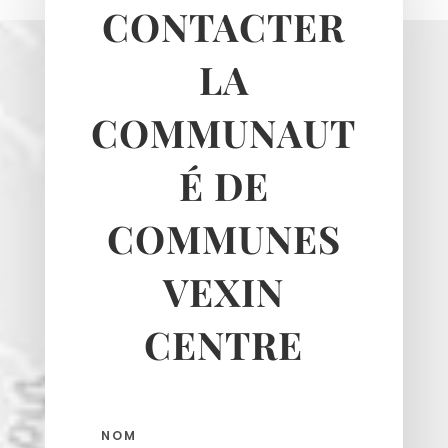
CONTACTER
Santeuil
Seraincourt
LA
Themericourt
Theuville
COMMUNAUT
Us
Vigny
É DE
COMMUNES
VEXIN
CENTRE