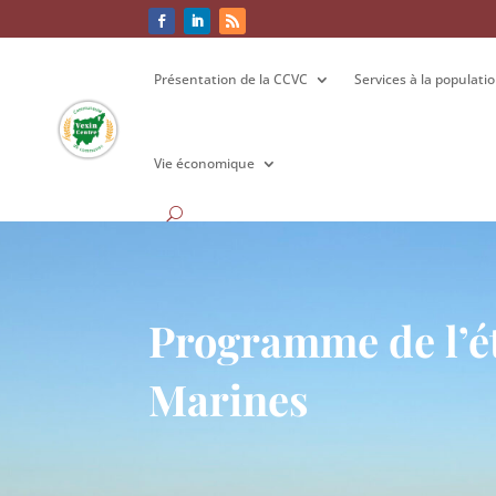
Présentation de la CCVC
Présentation de la CCVC
Services à la populati
Services à la populati
Vie économique
Vie économique
Programme de l’é
Marines