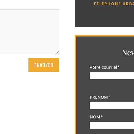
TÉLÉPHONE URB
New
ENVOYER
Votre courriel*
PRÉNOM*
NOM*