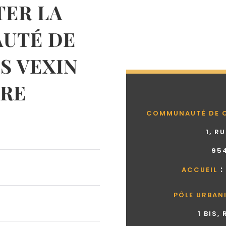
ER LA
UTÉ DE
 VEXIN
RE
COMMUNAUTÉ DE 
1, R
95
:
ACCUEIL
PÔLE URBAN
1 BIS,