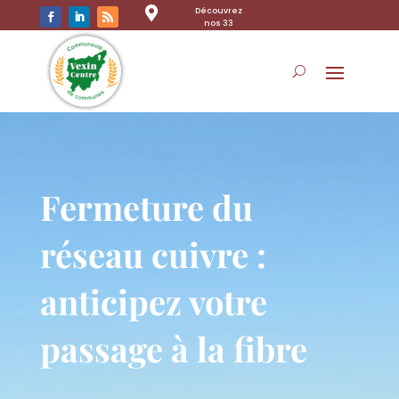

Découvrez
nos 33
communes
Fermeture du
réseau cuivre :
anticipez votre
passage à la fibre