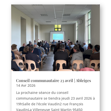
Haravilliers
Le Bellay-en-vexin
Le Heaulme
Le Perchay
Longuesse
Marines
Montgeroult
Moussy
Neuilly-en-vexin
Conseil communautaire 23 avril | Ableiges
Nucourt
14 Avr 2026
Sagy
La prochaine séance du conseil
Santeuil
communautaire se tiendra jeudi 23 avril 2026 à
Seraincourt
19hSalle de l'école Vaudin2 rue François
VaudinLa Villeneuve Saint Martin 95450
Themericourt